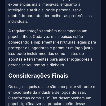
experiências mais imersivas, enquanto a
inteligência artificial pode personalizar o
conteúdo para atender melhor às preferências
individuais.
A regulamentação também desempenha um
papel crítico. Cada vez mais países estão
começando a implementar estruturas legais para
proteger os jogadores e garantir um jogo justo.
Isso pode incluir medidas como limites de
apostas e ferramentas para ajudar jogadores a
gerenciar seu tempo e dinheiro.
Considerações Finais
Os caça-níqueis online são uma parte vibrante e
emocionante da indústria de jogos de azar.
Plataformas como a 05 Bet desempenham um
papel significativo na popularização desse