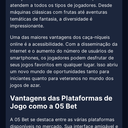
atendem a todos os tipos de jogadores. Desde
máquinas clássicas com frutas até aventuras
temáticas de fantasia, a diversidade é
impressionante.
Uma das maiores vantagens dos caça-níqueis
online é a acessibilidade. Com a disseminação da
internet e o aumento do número de usuários de
smartphones, os jogadores podem desfrutar de
seus jogos favoritos em qualquer lugar. Isso abriu
um novo mundo de oportunidades tanto para
iniciantes quanto para veteranos no mundo dos
jogos de azar.
Vantagens das Plataformas de
Jogo como a 05 Bet
A 05 Bet se destaca entre as várias plataformas
disponíveis no mercado. Sua interface amigável e