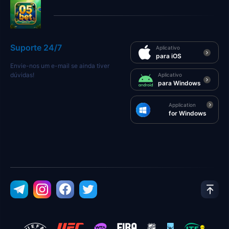
Suporte 24/7
Aplicativo
para iOS
Envie-nos um e-mail se ainda tiver
dúvidas!
Aplicativo
para Windows
Application
for Windows