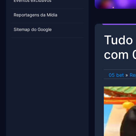
Eventos exclusivos
Reportagens da Mídia
Sitemap do Google
Tudo 
com 
05 bet
»
Re