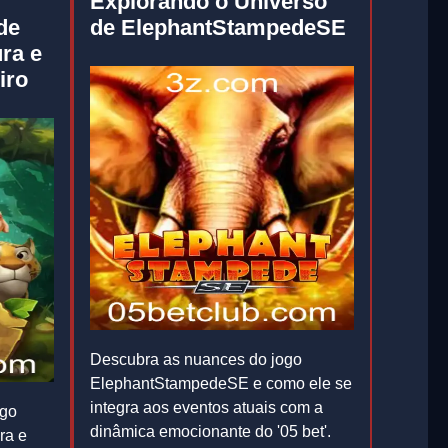
Explorando o Universo
de
de ElephantStampedeSE
ra e
iro
Descubra as nuances do jogo
ElephantStampedeSE e como ele se
integra aos eventos atuais com a
ogo
dinâmica emocionante do '05 bet'.
ra e