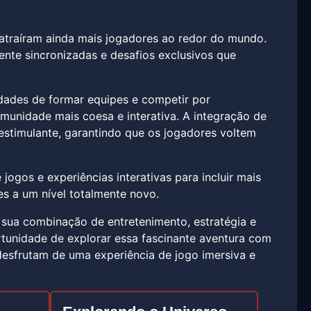
atraíram ainda mais jogadores ao redor do mundo.
nte sincronizadas e desafios exclusivos que
dades de formar equipes e competir por
unidade mais coesa e interativa. A integração de
estimulante, garantindo que os jogadores voltem
gos e experiências interativas para incluir mais
es a um nível totalmente novo.
 sua combinação de entretenimento, estratégia e
rtunidade de explorar essa fascinante aventura com
desfrutam de uma experiência de jogo imersiva e