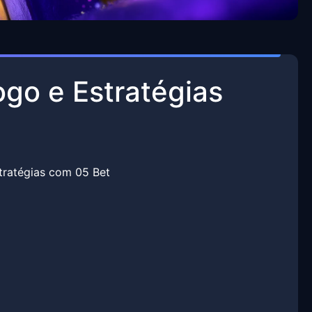
go e Estratégias
tratégias com 05 Bet