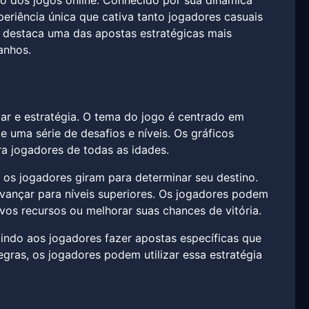
 dos jogos online. Conhecido por sua dinâmica
eriência única que cativa tanto jogadores casuais
' destaca uma das apostas estratégicas mais
anhos.
ar e estratégia. O tema do jogo é centrado em
 uma série de desafios e níveis. Os gráficos
ra jogadores de todas as idades.
 os jogadores giram para determinar seu destino.
vançar para níveis superiores. Os jogadores podem
vos recursos ou melhorar suas chances de vitória.
tindo aos jogadores fazer apostas específicas que
ras, os jogadores podem utilizar essa estratégia