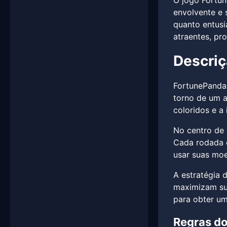
O jogo Fortun
envolvente e 
quanto entusi
atraentes, p
Descriç
FortunePanda 
torno de um a
coloridos e a
No centro de 
Cada rodada o
usar suas moe
A estratégia 
maximizam sua
para obter u
Regras d