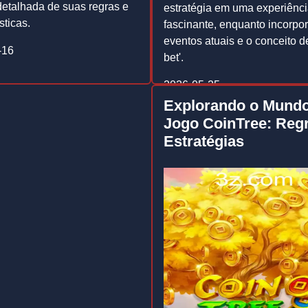
detalhada de suas regras e
estratégia em uma experiênc
sticas.
fascinante, enquanto incorpo
eventos atuais e o conceito d
-16
bet'.
2026-05-25
Explorando o Mund
Jogo CoinTree: Reg
Estratégias