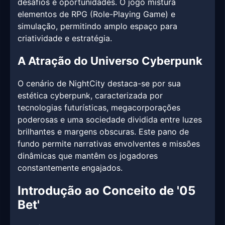
desafios e oportunidades. O jogo mistura
elementos de RPG (Role-Playing Game) e
simulação, permitindo amplo espaço para
criatividade e estratégia.
A Atração do Universo Cyberpunk
O cenário de NightCity destaca-se por sua
estética cyberpunk, caracterizada por
tecnologias futurísticas, megacorporações
poderosas e uma sociedade dividida entre luzes
brilhantes e margens obscuras. Este pano de
fundo permite narrativas envolventes e missões
dinâmicas que mantêm os jogadores
constantemente engajados.
Introdução ao Conceito de '05
Bet'