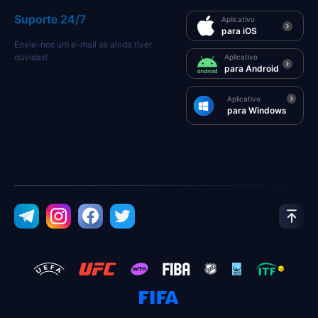
Suporte 24/7
Aplicativo
para iOS
Envie-nos um e-mail se ainda tiver
dúvidas!
Aplicativo
para Android
Aplicativo
para Windows