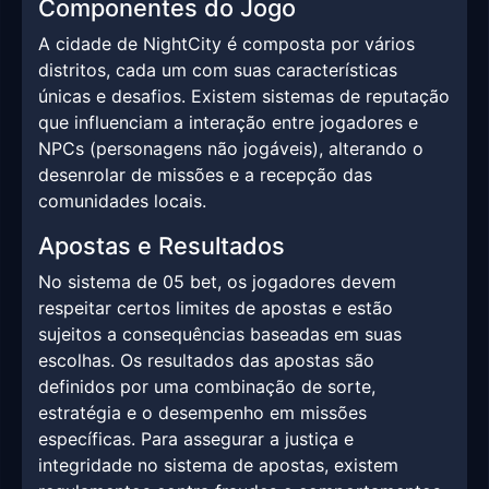
Componentes do Jogo
A cidade de NightCity é composta por vários
distritos, cada um com suas características
únicas e desafios. Existem sistemas de reputação
que influenciam a interação entre jogadores e
NPCs (personagens não jogáveis), alterando o
desenrolar de missões e a recepção das
comunidades locais.
Apostas e Resultados
No sistema de 05 bet, os jogadores devem
respeitar certos limites de apostas e estão
sujeitos a consequências baseadas em suas
escolhas. Os resultados das apostas são
definidos por uma combinação de sorte,
estratégia e o desempenho em missões
específicas. Para assegurar a justiça e
integridade no sistema de apostas, existem