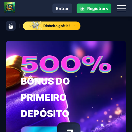
+
Entrar
Registrar<
navegação 05 bet
barra de controle 05 bet
Dinheiro grátis!
BÔNUS DO
PRIMEIRO
DEPÓSITO