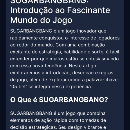
SUGARBANGBANG:
Introdução ao Fascinante
Mundo do Jogo
SUGARBANGBANG é um jogo inovador que
rapidamente conquistou o interesse de jogadores
ao redor do mundo. Com uma combinação
excitante de estratégia, habilidade e sorte, é fácil
entender por que muitos estão se entusiasmando
com essa nova tendência. Neste artigo,
exploraremos a introdução, descrição e regras
de jogo, além de explorar como a palavra-chave
'05 bet' se integra nessa experiência.
O Que é SUGARBANGBANG?
SUGARBANGBANG é um jogo que combina
elementos de ação rápida com tomadas de
decisão estratégicas. Seu design vibrante e