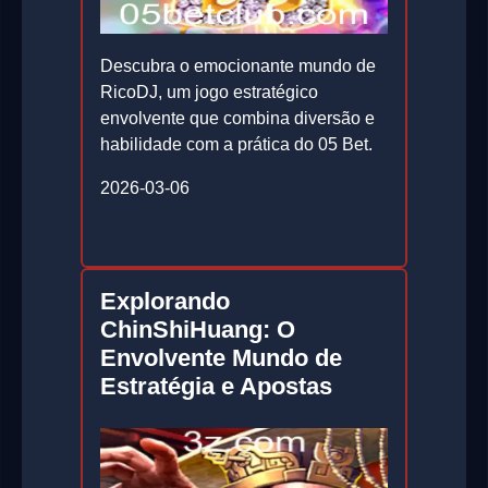
Descubra o emocionante mundo de
RicoDJ, um jogo estratégico
envolvente que combina diversão e
habilidade com a prática do 05 Bet.
2026-03-06
Explorando
ChinShiHuang: O
Envolvente Mundo de
Estratégia e Apostas