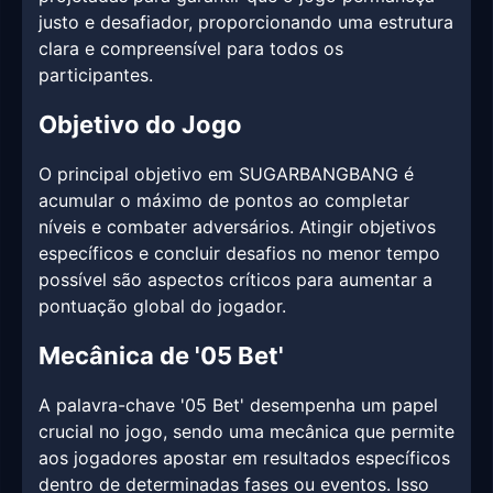
justo e desafiador, proporcionando uma estrutura
clara e compreensível para todos os
participantes.
Objetivo do Jogo
O principal objetivo em SUGARBANGBANG é
acumular o máximo de pontos ao completar
níveis e combater adversários. Atingir objetivos
específicos e concluir desafios no menor tempo
possível são aspectos críticos para aumentar a
pontuação global do jogador.
Mecânica de '05 Bet'
A palavra-chave '05 Bet' desempenha um papel
crucial no jogo, sendo uma mecânica que permite
aos jogadores apostar em resultados específicos
dentro de determinadas fases ou eventos. Isso