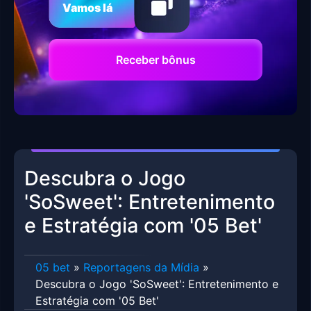
Vamos lá
Receber bônus
Descubra o Jogo
'SoSweet': Entretenimento
e Estratégia com '05 Bet'
05 bet
»
Reportagens da Mídia
»
Descubra o Jogo 'SoSweet': Entretenimento e
Estratégia com '05 Bet'