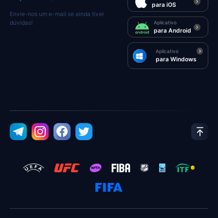
para iOS
Envie-nos um e-mail se ainda tiver
dúvidas!
Aplicativo
para Android
Aplicativo
para Windows