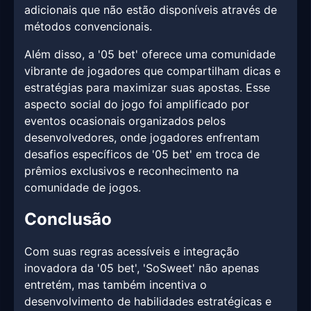
adicionais que não estão disponíveis através de
métodos convencionais.
Além disso, a '05 bet' oferece uma comunidade
vibrante de jogadores que compartilham dicas e
estratégias para maximizar suas apostas. Esse
aspecto social do jogo foi amplificado por
eventos ocasionais organizados pelos
desenvolvedores, onde jogadores enfrentam
desafios específicos de '05 bet' em troca de
prêmios exclusivos e reconhecimento na
comunidade de jogos.
Conclusão
Com suas regras acessíveis e integração
inovadora da '05 bet', 'SoSweet' não apenas
entretém, mas também incentiva o
desenvolvimento de habilidades estratégicas e