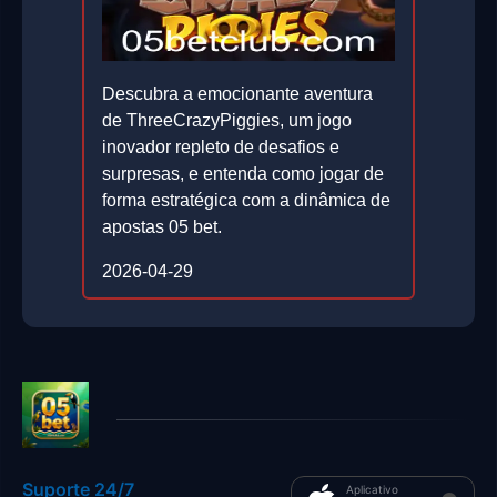
Descubra a emocionante aventura
de ThreeCrazyPiggies, um jogo
inovador repleto de desafios e
surpresas, e entenda como jogar de
forma estratégica com a dinâmica de
apostas 05 bet.
2026-04-29
Suporte 24/7
Aplicativo