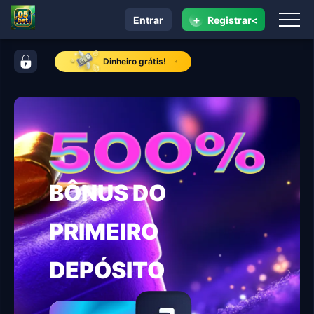
+
Entrar
Registrar<
navegação 05 bet
barra de controle 05 bet
Dinheiro grátis!
BÔNUS DO
PRIMEIRO
DEPÓSITO