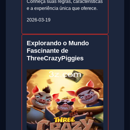
Conheça suas regras, características
e a experiência única que oferece.
2026-03-19
Explorando o Mundo
Fascinante de
ThreeCrazyPiggies